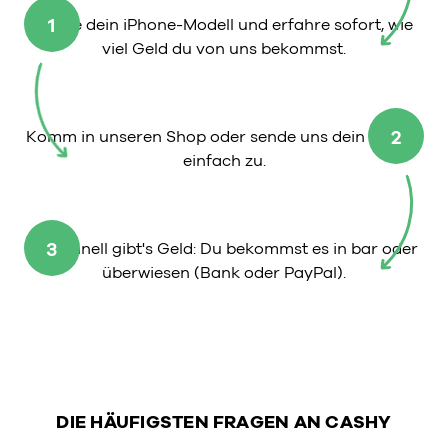
1
Wähle dein iPhone-Modell und erfahre sofort, wie
viel Geld du von uns bekommst.
2
Komm in unseren Shop oder sende uns dein iPhone
einfach zu.
3
So schnell gibt's Geld: Du bekommst es in bar oder
überwiesen (Bank oder PayPal).
DIE HÄUFIGSTEN FRAGEN AN CASHY