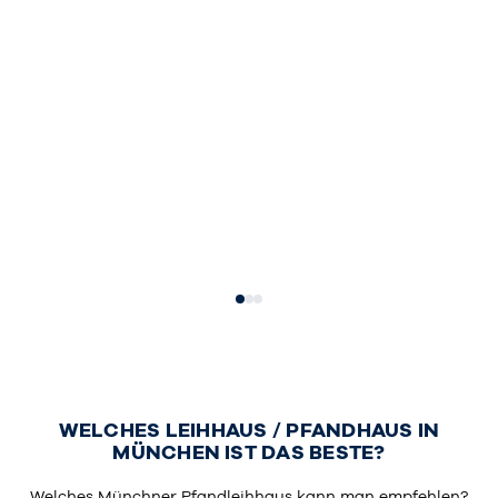
super netter Mi
Sehr zum Empfehlen.
sehr gut wenn m
Kompliment an den sehr
etwas Geld bra
freundlichen und kompetenten
alle seine wert
Mitarbeiter! Jederzeit gerne
hinbringen und 
wieder!
lassen was man
bekommen kan
Zur Bewertung auf Google
es sofort in bar
Zur Bewertu
WELCHES LEIHHAUS / PFANDHAUS IN
MÜNCHEN IST DAS BESTE?
Welches Münchner Pfandleihhaus kann man empfehlen?