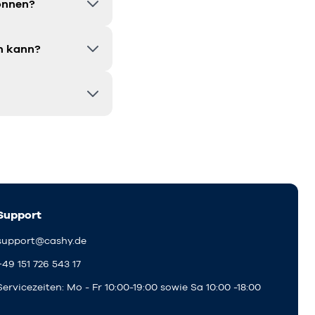
können?
en kann?
Support
support@cashy.de
+49 151 726 543 17
Servicezeiten: Mo - Fr 10:00-19:00 sowie Sa 10:00 -18:00