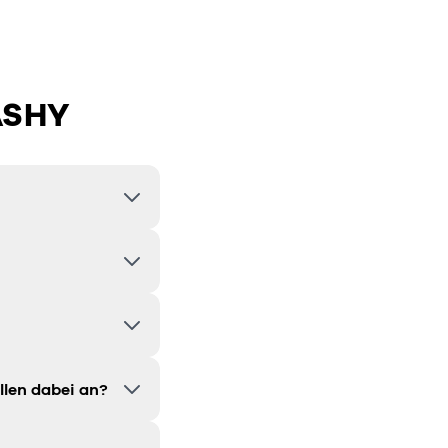
ASHY
llen dabei an?