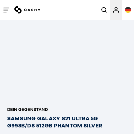
Menü
öffnen
/
schließen
DEIN GEGENSTAND
SAMSUNG GALAXY S21 ULTRA 5G
G998B/DS 512GB PHANTOM SILVER