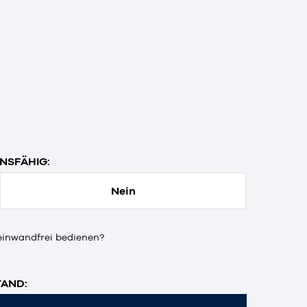
NSFÄHIG:
Nein
einwandfrei bedienen?
AND: