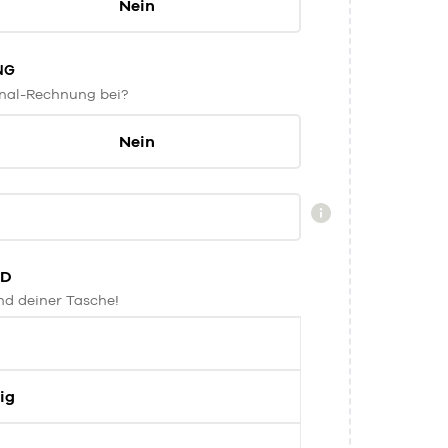
Nein
NG
inal-Rechnung bei?
Nein
ND
nd deiner Tasche!
ig