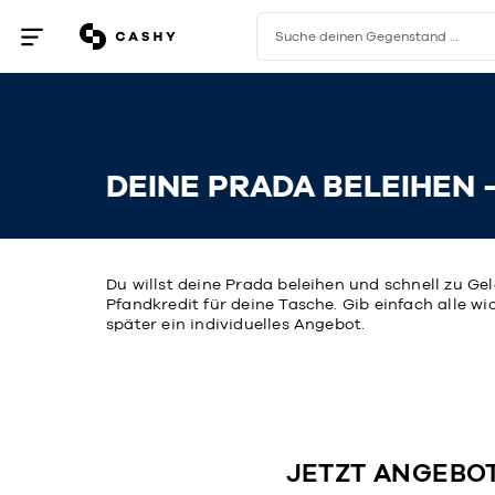
Suche deinen Gegenstand …
Menü
öffnen
/
schließen
DEINE PRADA BELEIHEN 
Du willst deine Prada beleihen und schnell zu G
Pfandkredit für deine Tasche. Gib einfach alle w
später ein individuelles Angebot.
JETZT ANGEBO