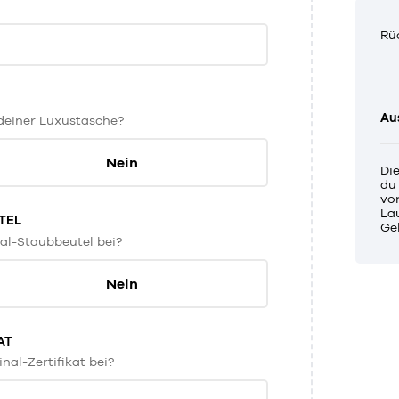
Rü
Au
 deiner Luxustasche?
Nein
Di
du
vor
La
TEL
Ge
nal-Staubbeutel bei?
Nein
AT
nal-Zertifikat bei?