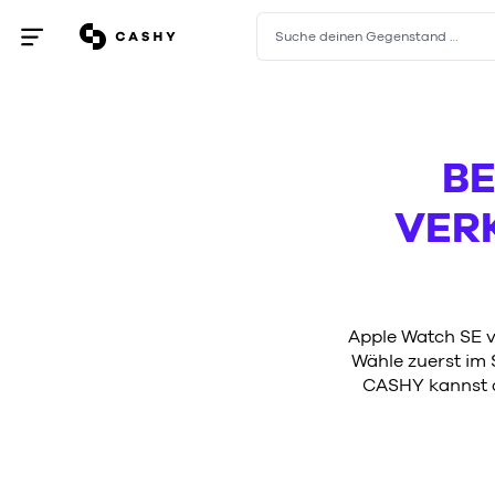
Suche deinen Gegenstand …
Menü
öffnen
/
schließen
BE
VER
Apple Watch SE v
Wähle zuerst im S
CASHY kannst du