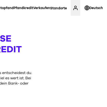
topfand
Pfandkredit
Verkaufen
Deutsch
Standorte
 SE
EDIT
 entscheidest du.
l es wert ist. Bei
dein Bank- oder