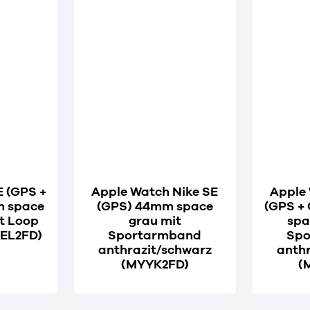
E (GPS +
Apple Watch Nike SE
Apple 
m space
(GPS) 44mm space
(GPS +
t Loop
grau mit
spa
YEL2FD)
Sportarmband
Spo
anthrazit/schwarz
anthr
(MYYK2FD)
(