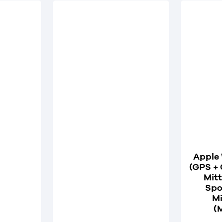
Apple 
(GPS +
Mit
Spo
Mi
(