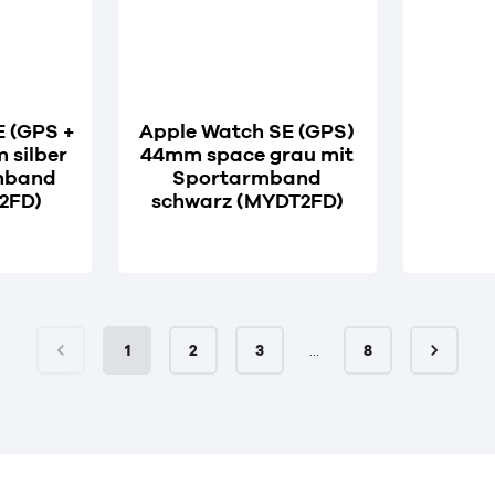
E (GPS +
Apple Watch SE (GPS)
 silber
44mm space grau mit
mband
Sportarmband
2FD)
schwarz (MYDT2FD)
1
2
3
…
8