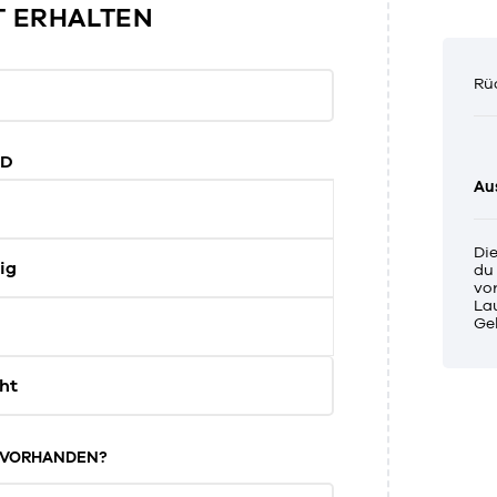
T ERHALTEN
Rü
ND
Au
Di
ig
du
vor
La
Ge
ht
G VORHANDEN?