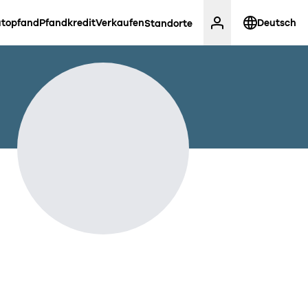
topfand
Pfandkredit
Verkaufen
Deutsch
Standorte