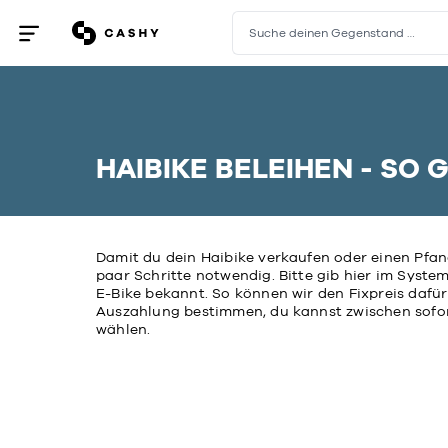
Suche deinen Gegenstand …
Menü
öffnen
/
schließen
HAIBIKE BELEIHEN - SO 
Damit du dein Haibike verkaufen oder einen Pfan
paar Schritte notwendig. Bitte gib hier im Syste
E-Bike bekannt. So können wir den Fixpreis dafü
Auszahlung bestimmen, du kannst zwischen sofo
wählen.