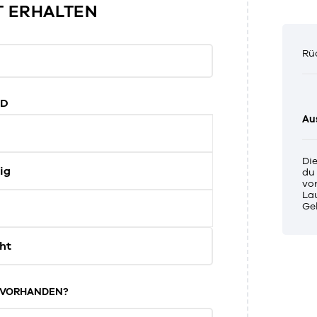
T ERHALTEN
Rü
ND
Au
Di
ig
du
vor
La
Ge
ht
G VORHANDEN?