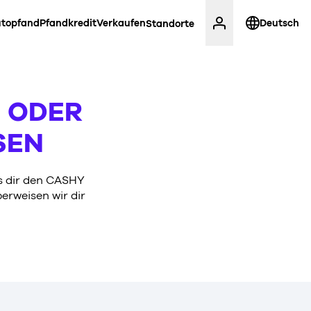
topfand
Pfandkredit
Verkaufen
Deutsch
Standorte
 ODER
SEN
ss dir den CASHY
erweisen wir dir