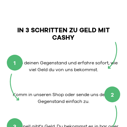
IN 3 SCHRITTEN ZU GELD MIT
CASHY
1
Wähle deinen Gegenstand und erfahre sofort, wie
viel Geld du von uns bekommst.
2
Komm in unseren Shop oder sende uns deinen
Gegenstand einfach zu.
3
So schnell gibt's Geld: Du bekommst es in bar oder