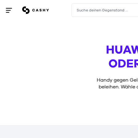
Suche deinen Gegenstand …
Menü
öffnen
/
schließen
HUAW
ODE
Handy gegen Geld
beleihen. Wähle d