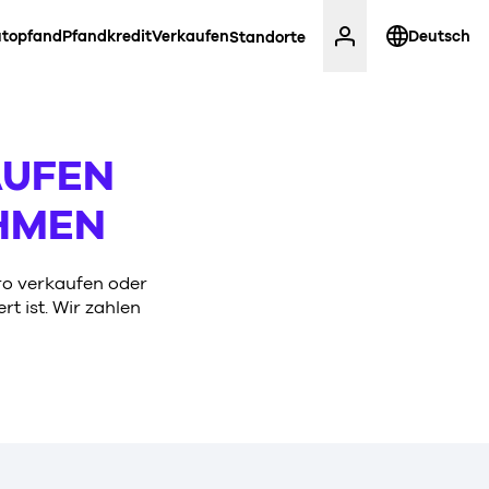
topfand
Pfandkredit
Verkaufen
Deutsch
Standorte
AUFEN
HMEN
ro verkaufen oder
rt ist. Wir zahlen