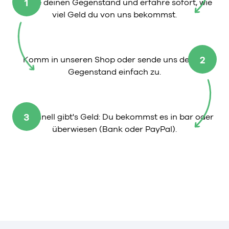
1
Wähle deinen Gegenstand und erfahre sofort, wie
viel Geld du von uns bekommst.
2
Komm in unseren Shop oder sende uns deinen
Gegenstand einfach zu.
3
So schnell gibt's Geld: Du bekommst es in bar oder
überwiesen (Bank oder PayPal).