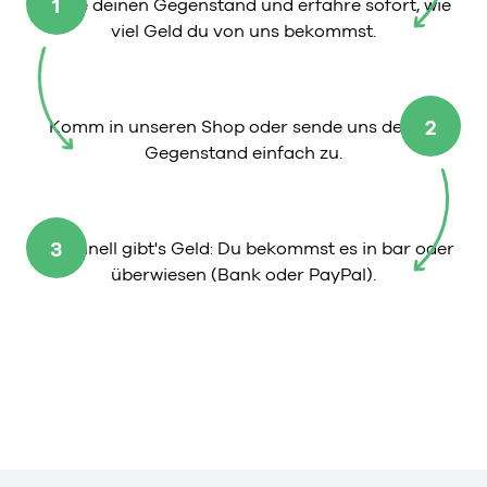
1
Wähle deinen Gegenstand und erfahre sofort, wie
viel Geld du von uns bekommst.
2
Komm in unseren Shop oder sende uns deinen
Gegenstand einfach zu.
3
So schnell gibt's Geld: Du bekommst es in bar oder
überwiesen (Bank oder PayPal).