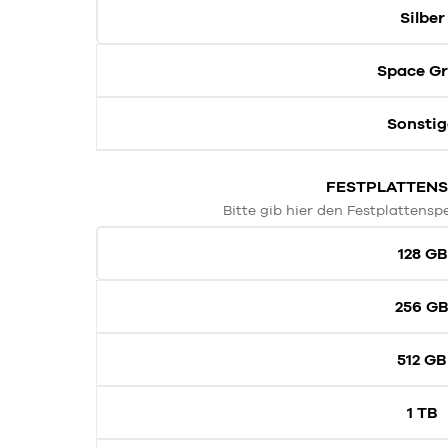
Silber
Space G
Sonstig
FESTPLATTENS
Bitte gib hier den Festplattensp
128 GB
256 G
512 GB
1 TB