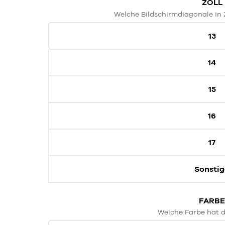
ZOLL
Welche Bildschirmdiagonale in Z
13
14
15
16
17
Sonstig
FARB
Welche Farbe hat 