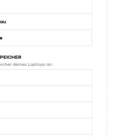
rau
e
PEICHER
eicher deines Laptops an.
B