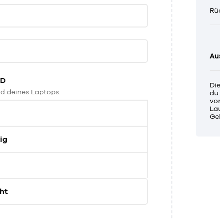
Rü
Au
ND
Di
d deines Laptops.
du
vor
La
Ge
ig
ht