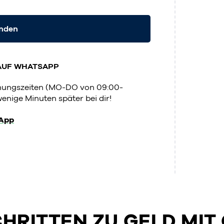
enden
AUF WHATSAPP
fnungszeiten (MO-DO von 09:00-
enige Minuten später bei dir!
App
SCHRITTEN ZU GELD MIT