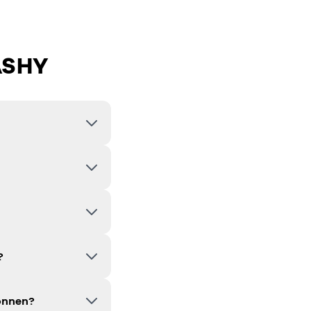
ASHY
?
können?