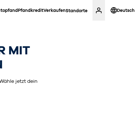
topfand
Pfandkredit
Verkaufen
Deutsch
Standorte
 MIT
N
Wähle jetzt dein