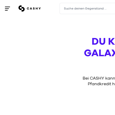
Suche deinen Gegenstand …
Menü
öffnen
/
schließen
DU 
GALAX
Bei CASHY kanns
Pfandkredit h