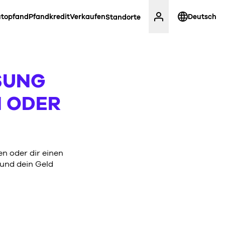
topfand
Pfandkredit
Verkaufen
Deutsch
Standorte
SUNG
N ODER
n oder dir einen
 und dein Geld