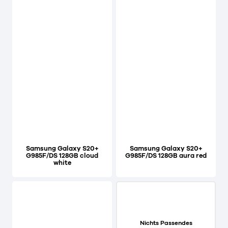
Samsung Galaxy S20+
Samsung Galaxy S20+
G985F/DS 128GB cloud
G985F/DS 128GB aura red
white
Nichts Passendes