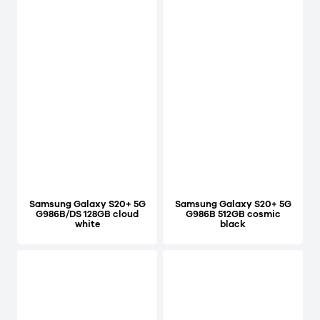
Samsung Galaxy S20+ 5G
Samsung Galaxy S20+ 5G
G986B/DS 128GB cloud
G986B 512GB cosmic
white
black