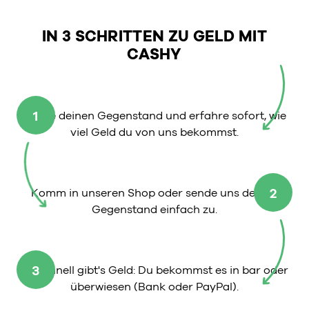
IN 3 SCHRITTEN ZU GELD MIT
CASHY
1
Wähle deinen Gegenstand und erfahre sofort, wie
viel Geld du von uns bekommst.
2
Komm in unseren Shop oder sende uns deinen
Gegenstand einfach zu.
3
So schnell gibt's Geld: Du bekommst es in bar oder
überwiesen (Bank oder PayPal).