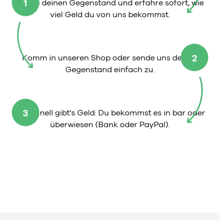
1
Wähle deinen Gegenstand und erfahre sofort, wie
viel Geld du von uns bekommst.
2
Komm in unseren Shop oder sende uns deinen
Gegenstand einfach zu.
3
So schnell gibt's Geld: Du bekommst es in bar oder
überwiesen (Bank oder PayPal).