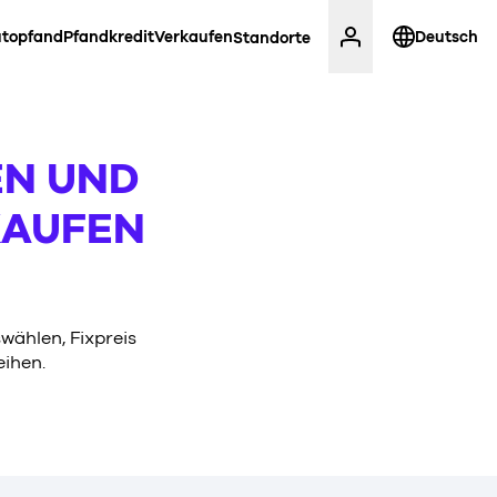
topfand
Pfandkredit
Verkaufen
Deutsch
Standorte
EN UND
KAUFEN
wählen, Fixpreis
ihen.