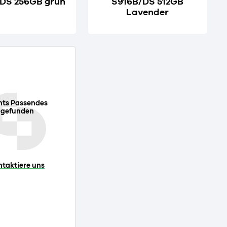
DS 256GB grün
S916B/DS 512GB
Lavender
hts Passendes
gefunden
ntaktiere uns