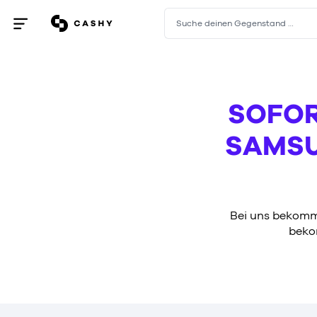
Suche deinen Gegenstand …
Menü
öffnen
/
schließen
SOFOR
SAMSU
Bei uns bekomms
beko