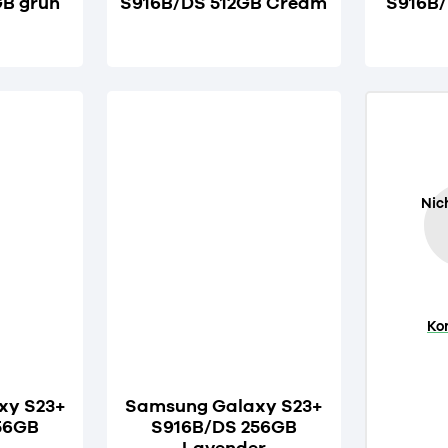
GB grün
S916B/DS 512GB Cream
S916B/
Nic
Ko
xy S23+
Samsung Galaxy S23+
56GB
S916B/DS 256GB
Lavender