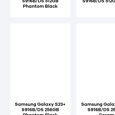
S916B/DS 512GB
S916B/DS 512
Phantom Black
Samsung Galaxy S23+
Samsung Gala
S916B/DS 256GB
S916B/DS 2
Phantom Black
Cream