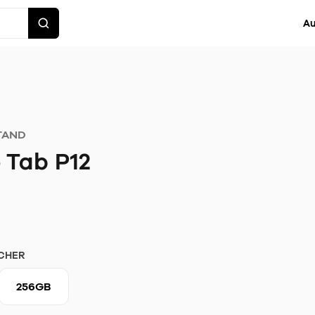
Au
TAND
 Tab P12
CHER
256GB