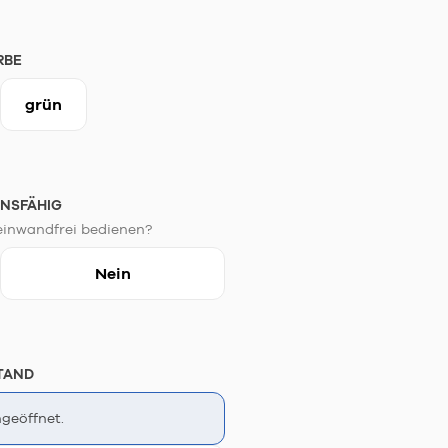
RBE
grün
NSFÄHIG
einwandfrei bedienen?
Nein
TAND
geöffnet.