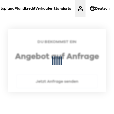
topfand
Pfandkredit
Verkaufen
Deutsch
Standorte
DU BEKOMMST EIN
Angebot auf Anfrage
Jetzt Anfrage senden