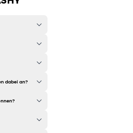
ASHY
en dabei an?
können?