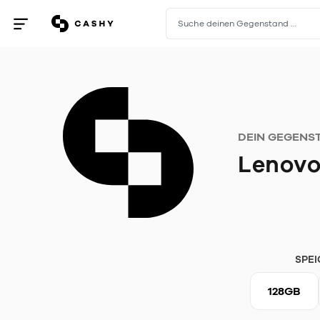
Suche deinen Gegenstand …
Menü
öffnen
/
schließen
DEIN GEGENS
Lenovo
SPEI
128GB