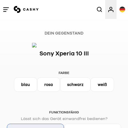
Menü
öffnen
/
DEIN GEGENSTAND
schließen
Sony Xperia 10 III
FARBE
blau
rosa
schwarz
weiß
FUNKTIONSFÄHIG
Lässt sich das Gerät einwandfrei bedienen?