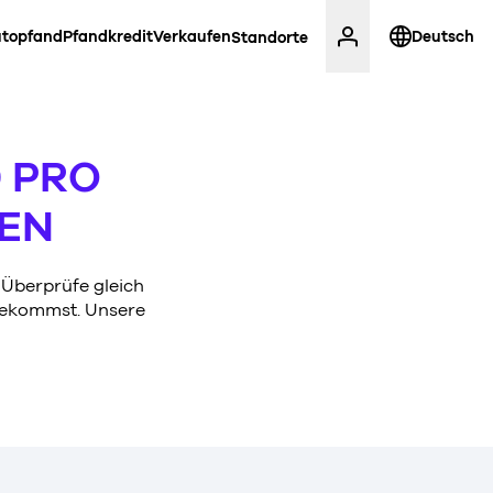
topfand
Pfandkredit
Verkaufen
Deutsch
Standorte
0 PRO
HEN
. Überprüfe gleich
 bekommst. Unsere