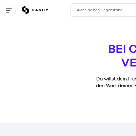
Suche deinen Gegenstand …
Menü
öffnen
/
schließen
BEI 
VE
Du willst dein Hu
den Wert deines 