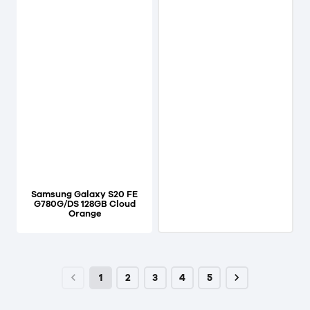
Samsung Galaxy S20 FE
G780G/DS 128GB Cloud
Orange
1
2
3
4
5