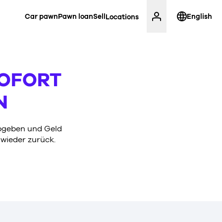
Car pawn
Pawn loan
Sell
English
Locations
SOFORT
N
abgeben und Geld
wieder zurück.