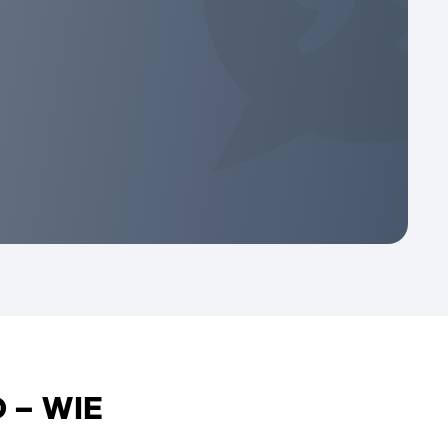
 – WIE
?