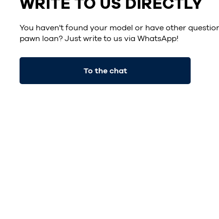
WRITE TO US DIRECTLY
You haven't found your model or have other questio
pawn loan? Just write to us via
WhatsApp
!
To the chat