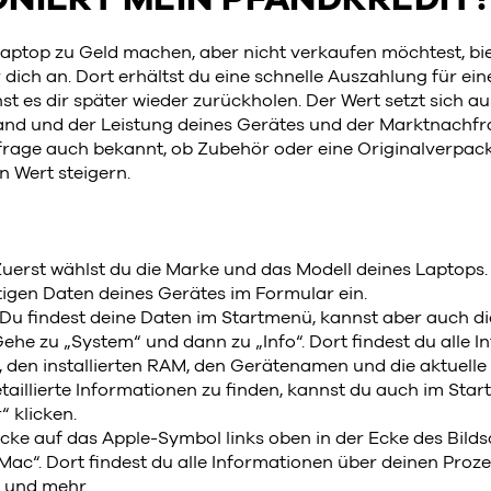
aptop zu Geld machen, aber nicht verkaufen möchtest, bie
 dich an. Dort erhältst du eine schnelle Auszahlung für ein
t es dir später wieder zurückholen. Der Wert setzt sich a
and und der Leistung deines Gerätes und der Marktnach
nfrage auch bekannt, ob Zubehör oder eine Originalverpa
n Wert steigern.
n
uerst wählst du die Marke und das Modell deines Laptops
htigen Daten deines Gerätes im Formular ein.
Du findest deine Daten im Startmenü, kannst aber auch d
Gehe zu „System“ und dann zu „Info“. Dort findest du alle 
 den installierten RAM, den Gerätenamen und die aktuelle
aillierte Informationen zu finden, kannst du auch im Sta
 klicken.
cke auf das Apple-Symbol links oben in der Ecke des Bilds
Mac“. Dort findest du alle Informationen über deinen Proze
e und mehr.