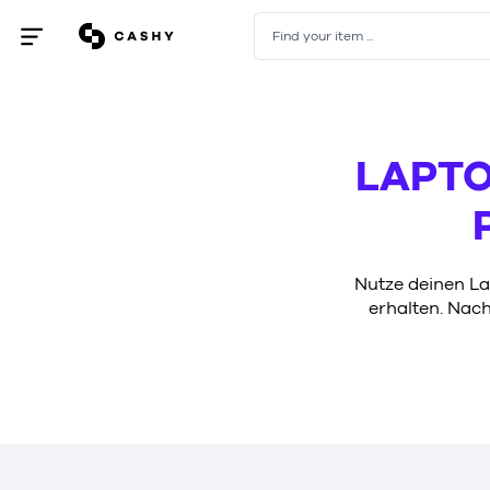
Find your item ...
Open
/
close
menu
LAPTO
Nutze deinen La
erhalten. Nac