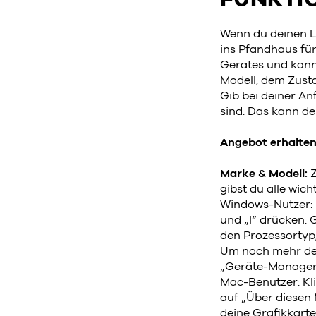
Wenn du deinen L
ins Pfandhaus für
Gerätes und kanns
Modell, dem Zust
Gib bei deiner A
sind. Das kann de
Angebot erhalte
Marke & Modell:
Z
gibst du alle wic
Windows-Nutzer: 
und „I“ drücken. 
den Prozessortyp,
Um noch mehr det
„Geräte-Manager“
Mac-Benutzer: Kli
auf „Über diesen 
deine Grafikkart