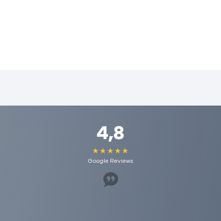
4,8
Google Reviews
 lot. I would recommend it to anyone here and they have r
are really appreciated here!